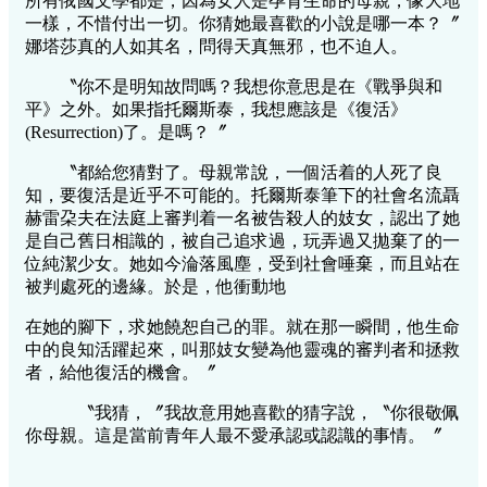
所有俄國文學都是，因為女人是孕育生命的母親，像大地
一樣，不惜付出一切。你猜她最喜歡的小說是哪一本？〞
娜塔莎真的人如其名，問得天真無邪，也不迫人。
〝你不是明知故問嗎？我想你意思是在《戰爭與和
平》之外。如果指托爾斯泰，我想應該是《復活》
(Resurrection)了。是嗎？〞
〝都給您猜對了。母親常說，一個活着的人死了良
知，要復活是近乎不可能的。托爾斯泰筆下的社會名流聶
赫雷朶夫在法庭上審判着一名被告殺人的妓女，認出了她
是自己舊日相識的，被自己追求過，玩弄過又拋棄了的一
位純潔少女。她如今淪落風塵，受到社會唾棄，而且站在
被判處死的邊緣。於是，他衝動地
在她的腳下，求她饒恕自己的罪。就在那一瞬間，他生命
中的良知活躍起來，叫那妓女變為他靈魂的審判者和拯救
者，給他復活的機會。〞
〝我猜，〞我故意用她喜歡的猜字說，〝你很敬佩
你母親。這是當前青年人最不愛承認或認識的事情。〞