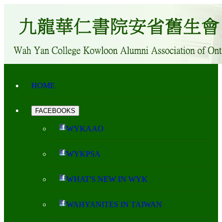
HOME
FACEBOOKS
WYKAAO
WYKPSA
WHAT'S NEW IN WYK
WAHYANITES IN TAIWAN