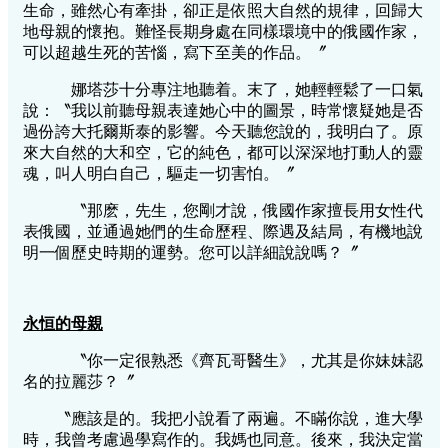
生命，雖然心有牽掛，卻正是依照大自然的規律，回歸大
地母親的懷抱。難怪長期身處在同樣環境中的俄國作家，
可以超越生死的苦惱，寫下至美的作品。〞
娜塔莎十分專注地聽着。末了，她輕輕鬆了一口氣
說：〝我以前聽母親表達她心中的圖景，時常懷疑她是否
過份誇大托爾斯泰的影響。今天聽您說的，我明白了。原
來大自然的大和空，它的純色，都可以深深地打動人的靈
魂，叫人明白自己，驅走一切害怕。〞
〝那麽，先生，您剛才說，俄國作家擅長用女性代
表俄國，並通過她們的生命歷程、際遇及結局，有機地說
明一個歷史時期的運勢。您可以詳細說說嗎？〞
永恒的母親
〝你一定很熟悉《齊瓦哥醫生》，尤其是你妹妹認
名的拉麗莎？〞
〝應該是的。我把小說看了兩遍。不瞞你說，進大學
時，我曾考慮過學寫作的。我媽也同意。後來，我決定當