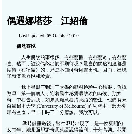
偶遇娜塔莎__江紹倫
Last Updated: 05 October 2010
偶然喜悅
人生偶然的事很多，有些驚懼，有些驚奇，有些驚
喜。然而，誰說偶然出於不期待呢？驚喜的偶然相逢都是
期待（有準備）的，只是不知何時何處出現。因而，出現
了就倍覺喜悅和珍貴。
我上星期三到理工大學的眼科檢驗中心驗眼，選擇
做早上第一個病人，迎着醫生感覺最敏銳的時候。預約
時，中心告訴我，如果我願意看講英語的醫生，他們有來
自墨爾本大學 (University of Melbourne) 的見習生，數天後
即有空位，早上十時三十分應診。我說可以。
準時註冊過後，醫生即時出現了，是一位爽朗的
女青年。她見面即驚奇我英語說得流利，十分高興。我閒