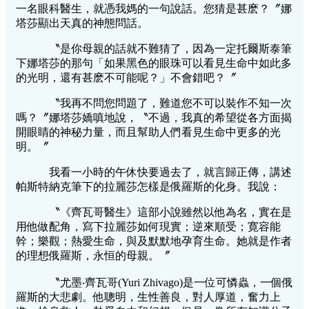
一名眼科醫生，就憑我媽的一句說話。您猜是甚麽？〞娜
塔莎顯出天真的神態問話。
〝是你母親的話就不難猜了，因為一定托爾斯泰筆
下娜塔莎的那句「如果黑色的眼珠可以看見生命中如此多
的光明，還有甚麽不可能呢？」不會錯吧？〞
〝我再不問您問題了，難道您不可以裝作不知一次
嗎？〞娜塔莎嬌嗔地說，〝不過，我真的希望從各方面揭
開眼睛的神秘力量，而且幫助人們看見生命中更多的光
明。〞
我看一小時的午休快要過去了，就言歸正傳，講述
帕斯特納克筆下的拉麗莎怎樣是俄羅斯的化身。我說：
〝《齊瓦哥醫生》這部小說雖然以他為名，實在是
用他做配角，寫下拉麗莎如何現實；逆來順受；寛容能
幹；樂觀；熱愛生命，與及默默地孕育生命。她就是作者
的理想俄羅斯，永恒的母親。〞
〝尤墨‧齊瓦哥(Yuri Zhivago)是一位可憐蟲，一個俄
羅斯的大悲劇。他聰明，生性善良，對人厚道，奮力上