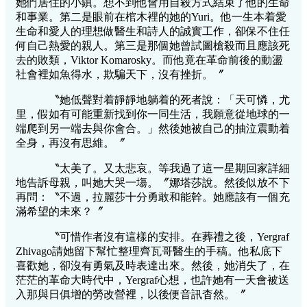
她們居住的小鎮。想不到他會用自殺方式結束了他的生命
和事業。第二是眼前在棺木裡的她的Yuri。他一生本着愛
生命和愛人的理想做醫生和詩人的誠實工作，卻保不住任
何自己熱愛的親人。第三是那個她曾試圖槍殺而且應該死
去的敗類，Viktor Komarosky。而他竟在革命前後的動盪
社會裡如魚得水，欺騙天下，沒有挫折。〞
〝她低聲對着靜靜地躺着的死者說：「天可憐，尤
里，假如有可能重新找到你一同生活，我願意從地球的一
端爬到另一端去與你會合。」然後她被自己的抽泣震動着
全身，再沒有思維。〞
〝太美了。又太悲哀。等我過了這一星期回家詳細
地告訴母親，叫她大哭一塲。〞娜塔莎說。然後似放不下
再問：〝不過，拉麗莎十分勇敢和能幹。她應該有一個充
滿希望的未來？〞
〝可惜作者沒有這樣的安排。在葬禮之後，Yergraf
Zhivago請她留下幫忙整理齊瓦哥醫生的手稿。他私底下
喜歡她，卻沒有勇氣及時表達出來。然後，她消失了，在
茫茫的革命大時代中，Yergraf心想，也許她有一天會被送
入那與日俱增的勞改營裡，以後便音訊杳然。〞