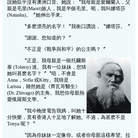
說她似乎沒有澳洲口音。她說：〝我母親是愛爾蘭人，父
親是毛里(Maori)族人，我是半個毛里。呃，我叫娜塔莎
(Natasha)。〞她伸出手來。
〝多麽漂亮的名字！〞我衝口讚說，〝娜塔莎。〞
〝謝謝。您知道的？〞
〝不正是《戰爭與和平》的公主嗎？〞
〝正是。我母親是一個托爾斯
泰 (Tolstoy) 迷。我有一位妹妹，您猜
她叫甚麽名字？〞〝唔，不會是
Anna，Sofia 或Kitty。我猜是
Larissa，雖然她是《齊瓦哥醫生》
(Dr. Zhivago) 的主角。我想你母親熱
愛俄羅斯文學。〞
〝我今晚便電告我媽，叫她十
分快樂，竟有香港人十足地了解她。不過，為甚麽不是
Tonya 呢？〞
〝因為你妹妹一定像你。或者你母親這樣希望。拉