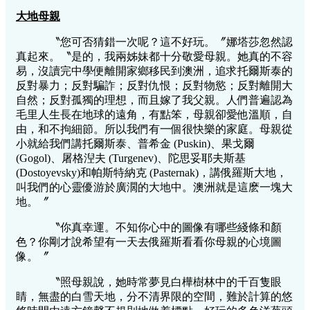
大地母親
〝您可否猜錯一次呢？這不好玩。〞娜塔莎忽然認
真起來。〝是的，我兩姊妹都十分敬愛母親。她真的不容
易，沒讀完中學便離開家鄉移民到澳洲，追求托爾斯泰的
反對暴力；反對騙詐；反對仇恨；反對物慾；反對離開大
自然；反對孤獨的理想，而且嫁了我父親。人們普遍認為
毛里人生長在地球的遠角，有點笨，母親卻愛他溫順，自
由，和不拘細節。所以我們有一個很快樂的家庭。母親從
小就給我們講托爾斯泰、普希金 (Puskin)、果戈爾
(Gogol)、屠格湼夫 (Turgenev)、陀思妥耶夫斯基
(Dostoyevsky)和帕斯特納克 (Pasternak)，講俄羅斯大地，
叫我們的心靈優游於廣濶的大地中。澳洲就是這麽一塊大
地。〞
〝你真幸運。不知你心中的圖像有哪些綫條和顏
色？你剛才說希望有一天去俄羅斯看看你母親的心境圖
像。〞
〝照母親說，她時常夢見白樺樹林中的千百隻眼
睛，無盡的白雪天地，分不清界限的空間，難於計算的悠