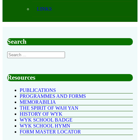
LINKS
Search
Resources
PUBLICATIONS
PROGRAMMES AND FORMS
MEMORABILIA
THE SPIRIT OF WAH YAN
HISTORY OF WYK
WYK SCHOOL BADGE
WYK SCHOOL HYMN
FORM MASTER LOCATOR