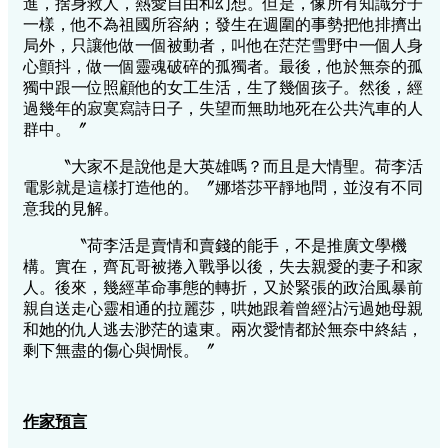
進，捨身救人，熱愛自由和幻想。但是，像所有知識分子
一樣，他不為祖國所容納；發生在週圍的事勢把他排擠出
局外，只讓他做一個被動者，叫他在茫茫雪野中一個人身
心顫抖，做一個靈魂破碎的孤獨者。最後，他於無奈的孤
獨中跟一位照顧他的女工生活，生了幾個孩子。然後，經
過幾年的寂寞寫詩日子，失望而無助地死在公共汽車的人
群中。〞
〝大家不是說他是大英雄嗎？而且是大情聖。荷李活
電影就是這樣打造他的。〞娜塔莎平靜地問，並沒有不同
意我的見解。
〝荷李活是賣情和賣錢的能手，不是推廣文學機
構。實在，齊瓦哥被捲入戰爭以後，失去親愛的妻子和家
人。後來，幾經革命事態的轉折，又於緊張的政治風暴前
親自送走心靈相通的拉麗莎，哄她跟着曾經沾污過她母親
和她的仇人逃去渺茫的遠東。兩次愛情都於無奈中終結，
剩下無盡的傷心與惆悵。〞
作家預言