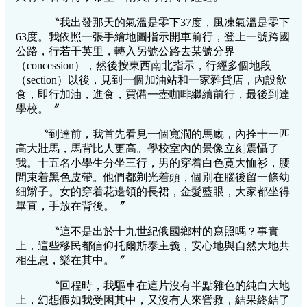
〝我出發那天的氣溫是零下37度，風凍氣溫是零下
63度。我依照一張手繪地圖指示開車前行，登上一號跨國
公路，行若干英里，轉入另號公路去某號分界
（concession），然後按東西南北指示，行經多個地段
（section）以後，見到一個加油站和一家雜貨店，內設飲
食，即行加油，進食，買備一壺咖啡繼續前行，最後到達
學校。〞
〝到達前，我首先看見一個寬濶的馬廐，內拴十一匹
高大壯馬，馬背比人更高。學校室內的景像立刻震懾了
我。十五名小學生分坐三行，男的穿着白色寛大恤衫，腰
間束着黑色皮帶。他們都剃光着頭，個別在腦後留一條幼
細辮子。女的穿着花邊領的長裙，金髮藍眼，大家都坐得
畢直，手放在背後。〞
〝這不是出於十九世紀俄國鄉村的寫照嗎？事實
上，這些移民都信仰托爾斯泰主義，安心地與自然大地共
相生息，樂在其中。〞
〝回程時，我驅車在這片沒有半點雜色的純白大地
上，幻想假如我受困其中，又沒有人來營救，結果終結了