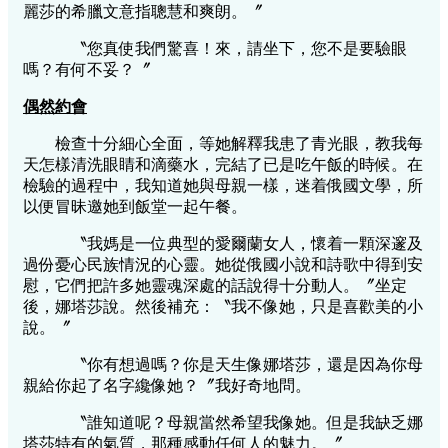
麗莎的希臘文意指聰慧和爽朗。〞
〝您真使我們驚喜！來，請坐下，您不是要驗眼
嗎？有何不妥？〞
偶然約會
檢查十分細心全面，等她解釋我患了青光眼，教我每
天怎樣清洗眼睛和滴藥水，完結了已是吃午飯的時候。在
檢驗的過程中，我知道她與母親一樣，迷着俄國文學，所
以便冒昧邀她到飯堂一起午餐。
〝我媽是一位典型的愛爾蘭女人，懷着一顆深邃及
過份憂心民族情況的心靈。她從俄國小說和詩歌中得到安
慰，它們把許多她靈魂深處的話說得十分動人。〞坐定
後，娜塔莎說。然後補充：〝我不像她，只是喜歡美的小
說。〞
〝你有想過嗎？你是天生像娜塔莎，還是因為你母
親給你起了名字纔像她？〞我好奇地問。
〝誰知道呢？母親當然希望我像她。但是我缺乏娜
塔莎特有的氣質，那種感動任何人的魅力。〞