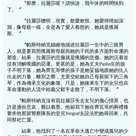
〝那麽，拉麗莎呢？請快說，我午休的時間快到
了。〞
〝拉麗莎聰明，現實，敢愛敢恨。她愛得情如深
淵，像母親一樣，全是為了愛人着想的，她就是俄羅
斯。〞
〝帕斯特納克細緻地描述拉麗莎一生中的三個男
人，就是要寫照俄羅斯母親與她的子民的多方面對命運的
塑造。結果，拉麗莎的悲傷就是俄國的悲傷。她的沉着並
沒有消解俄國的惡運。更甚的是，她為丈夫Pasha生的孩
子不明下落，她為齊瓦哥懷的孩子是她妥協地跟她的仇人
出走的力量，離別之際，尤里交給她自己母親留下的三角
琴，作為傳承文化的象徵。只是，她後來生下的女兒也在
革命運動的人流中給義父鬆手走散了，不明下落。〞
〝帕斯特納克沒有寫拉麗莎失去女兒的傷心情景，也
許是過份悲哀，難以着墨。他卻寫下她在齊瓦哥的葬禮後
要求他那當警察隊長的堂兄Yergraf去設法把她尋回來，共
同祭祀亡靈。
結果，他找到了一名在革命大逃亡中變成孤兒的少