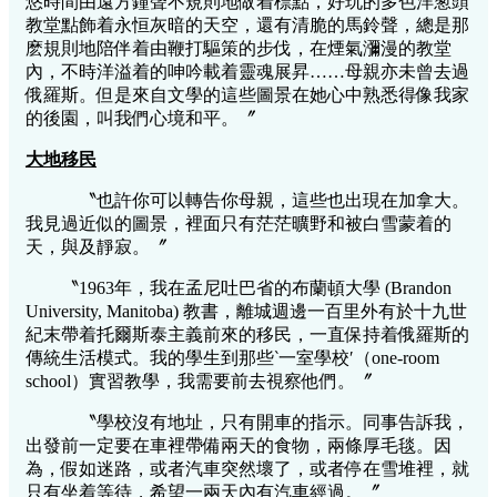
悠時間由遠方鐘聲不規則地做着標點，好玩的多色洋葱頭
教堂點飾着永恒灰暗的天空，還有清脆的馬鈴聲，總是那
麽規則地陪伴着由鞭打驅策的步伐，在煙氣瀰漫的教堂
內，不時洋溢着的呻吟載着靈魂展昇……母親亦未曾去過
俄羅斯。但是來自文學的這些圖景在她心中熟悉得像我家
的後園，叫我們心境和平。〞
大地移民
〝也許你可以轉告你母親，這些也出現在加拿大。
我見過近似的圖景，裡面只有茫茫曠野和被白雪蒙着的
天，與及靜寂。〞
〝1963年，我在孟尼吐巴省的布蘭頓大學 (Brandon
University, Manitoba) 教書，離城週邊一百里外有於十九世
紀末帶着托爾斯泰主義前來的移民，一直保持着俄羅斯的
傳統生活模式。我的學生到那些‵一室學校′（one-room
school）實習教學，我需要前去視察他們。〞
〝學校沒有地址，只有開車的指示。同事告訴我，
出發前一定要在車裡帶備兩天的食物，兩條厚毛毯。因
為，假如迷路，或者汽車突然壞了，或者停在雪堆裡，就
只有坐着等待，希望一兩天內有汽車經過。〞