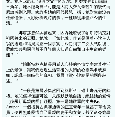
女。她叫Tonya。沒有對父母的記憶。但她愛彈Balalaika
三角琴。她不認為自己可能是大詩人齊瓦哥醫生的後代而
應該感到光榮。像許多她的同代孤兒一樣，她對生命沒有
任何憧憬，只顧做着現時的事，一種聽從集體命令的生
活。〞
娜塔莎忽然興奮起來，因為她發現了帕斯特納克對
祖國將來的寫照。她說：〝如此說，作者是借着小說主人
翁的遭遇和結局揭露一個事實，即使到了二次大戰以後，
蘇維埃共和國仍然不容許個人知道自由和自主生命的樂
趣？〞
〝帕斯特納克擅長用感人心肺的抒情文字建造生活
上的景像，讓我們通過生活背後的人們的心靈渴求或麻
痺，認識一個時代的真相。我最欣賞小說結尾的兩段敍
述。〞
〝一段是拉麗莎偶然回到莫斯科，碰上齊瓦哥的葬
禮。她悲傷得無話可說，只能默默地自語，總結她的愛情
（俄羅斯母親的愛）經歷。第一是她敬重的丈夫Pasha
Antipor，一個擅長古典和邏輯的正直青年一旦當了革命党
員，便再無能愛惜自己最親的妻子和女兒，甚至命令炮轟