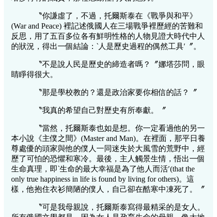
〝你謙虛了，不過，托爾斯泰在《戰爭與和平》
(War and Peace) 裡記述俄國人在三場戰爭裡歷經的苦難和
反思，用了五百多位各有鮮明性格的人物見證大時代中人
的狀況，得出一個結論：‵人是歷史過程的偶然工具′〞。
〝不是說人民是歷史的締造者嗎？〞娜塔莎問，眼
睛睜得很大。
〝那是學校教的？還是政治家要你相信的話？〞
〝我真的希望自己對歷史有所奉獻。〞
〝當然，托爾斯泰也如是想。你一定看過他的另一
本小說《主僕之間》(Master and Man)。在裡面，那平日養
尊處優的頭家與他的僕人一同迷失於大風雪的荒野中，經
歷了可怕的恐懼和寒冷。最後，主人觸景生情，悟出一個
生命真理，即‵生命的最大幸福是為了他人而活′(that the
only true happiness in life is found by living for others)。這
樣，他抱住衣衫簡陋的僕人，自己卻在酷寒中凍死了。〞
〝可是我母親說，托爾斯泰寫得最精采的是女人。