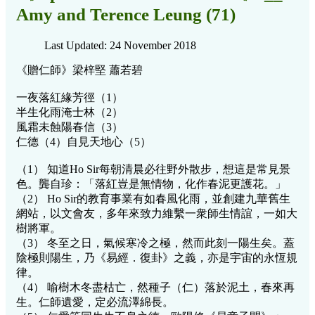
Amy and Terence Leung (71)
Last Updated: 24 November 2018
《贈仁師》梁梓堅 蕭若碧
一夜落紅緣芳徑（1）
半生化雨淹士林（2）
風霜未蝕陽春信（3）
仁德（4）自見天地心（5）
（1） 知道Ho Sir每朝清晨必往野外散步，想這是常見景
色。龔自珍：「落紅豈是無情物，化作春泥更護花。」
（2） Ho Sir的教育事業有如春風化雨，並創建九華舊生
網站，以文會友，多年來致力維繫一衆師生情誼，一如大
樹將軍。
（3） 冬至之日，氣候寒冷之極，然而此刻一陽生矣。蓋
陰極則陽生，乃《易經．復卦》之義，亦是宇宙的永恆規
律。
（4） 喻樹木冬盡枯亡，然種子（仁）落於泥土，春來再
生。仁師遺愛，定必流澤綿長。