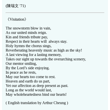
(陳瑞文 '71)
《Visitation》
The snowstorm blow in vain,
As our united minds reign.
Kin and friends tribute pay,
Respect in their hearts will always stay.
Holy hymns the chorus sings,
Reverberating heavenly music as high as the sky!
A last viewing for a lasting memory,
Takes our sight up towards the overarching scenery,
Our mentor smiling,
By the Lord’s side enjoying.
In peace as he rests,
May our hearts too come to rest.
Heaven and earth do us part,
Yet our affection as deep present as past.
Long as the world would last,
May wholeheartedness bind our hearts!
( English translation by Arthur Cheung )