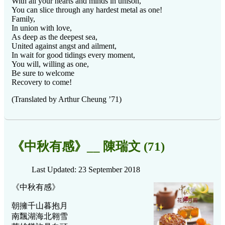
With all your hearts and minds in unison,
You can slice through any hardest metal as one!
Family,
In union with love,
As deep as the deepest sea,
United against angst and ailment,
In wait for good tidings every moment,
You will, willing as one,
Be sure to welcome
Recovery to come!
(Translated by Arthur Cheung ’71)
《中秋有感》__ 陳瑞文 (71)
Last Updated: 23 September 2018
《中秋有感》
朝擁千山暮抱月
南飄湖海北翱雪