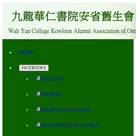
HOME
FACEBOOKS
WYKAAO
WYKPSA
WHAT'S NEW IN WYK
WAHYANITES IN TAIWAN