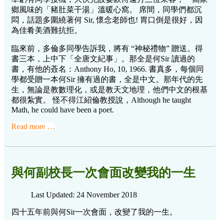
鄉風味的「豬肚菜干湯」溫暖心窩。 席間，同學們都沉
悶，話題多圍繞著何 Sir, 懷念老師也! 胃口倒是很好，因
為佳肴美酒難抗拒。
臨來前，多倫多同學告訴我，將有 “神秘禮物” 贈送。得
書三本，上中下「全唐文紀事」。那全是何Sir 讀過的
書，有他的薟名：Anthony Ho, 10, 1966. 書真多，每個同
學都受贈一本何Sir 擁有過的書，全是中文。那年代的先
生，無論是教數理化，或是教天文地理，他們中文的根基
都很紮實。 怪不得江紹倫教授說，Although he taught
Math, he could have been a poet.
Read more …
與何副校長一次會面改變我的一生
Last Updated: 24 November 2018
四十五年前與何Sir一次會面，改變了我的一生。