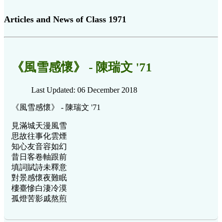
Articles and News of Class 1971
《風雪感懷》 - 陳瑞文 '71
Last Updated: 06 December 2018
《風雪感懷》 - 陳瑞文 '71
見滿城天漫風雪
思故往事化雲煙
知心友音容如幻
昔日客卷軸跟前
填詞賦詩未釋意
對景感懷夜難眠
樓臺慘白淒冷漠
孤燈苦影戚熬煎