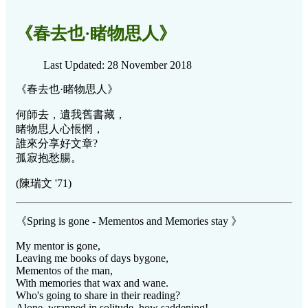
《春去也·睹物思人》
Last Updated: 28 November 2018
《春去也·睹物思人》
何師去，遺我舊書藏，
睹物思人心悵惘，
誰來分享好文章?
孤寂抱愁腸。
(陳瑞文 '71)
《Spring is gone - Mementos and Memories stay 》
My mentor is gone,
Leaving me books of days bygone,
Mementos of the man,
With memories that wax and wane.
Who's going to share in their reading?
Alone, wrapped in solitude, how saddening!