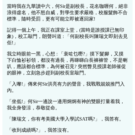
當時我在九華讀中六，何Sir是副校長，花名咖喱何，絕非
浪得虛名，他不怒自威，對學生要求嚴格，校服髮飾不合
標準，隨時受罰，更有可能立即被逐回家!
記得一個上午，我正在課室上堂，(當時是誰授課已無印
象)，校工敲門，朗聲叫道 : 「何副校長叫陳瑞文即刻去見
佢!」
我立時眼前一黑，心想 : 「衰咗乜嘢?」摸下髮腳，又摸
下白恤衫衫領，都沒有過長，再睇睇白長褲褲管，不是喇
叭，應該都合標準，為何被召見? 突然瞥見授課老師催促
的眼神，立刻急步趕到副校長室敲門。
「入嚟!」傳來何Sir洪亮有力的聲音，我戰戰兢兢推門入
內。
「坐低!」何Sir一邊說一邊用炯炯有神的雙眼打量着我，
我全身發涼，恭敬從命。
「陳瑞文，你有考美國大學入學試SAT嗎?」，我答有。
「收到成績嗎?」，我答沒有。