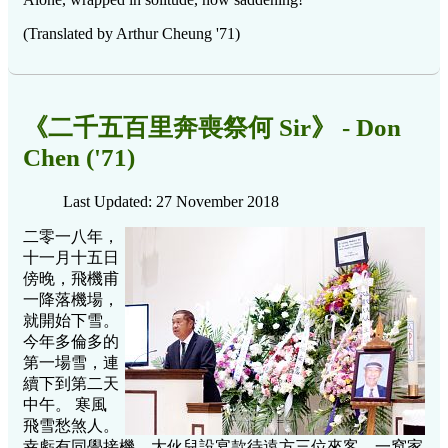
(Translated by Arthur Cheung '71)
《二千五百里奔喪祭何 Sir》 - Don
Chen ('71)
Last Updated: 27 November 2018
二零一八年，
十一月十五日
傍晚，飛機甫
一降落機場，
就開始下雪。
今年多倫多的
第一場雪，連
續下到第二天
中午。 寒風
飛雪愁煞人。
幸虧有同學接機，大伙兒設宴款待遠方三位來客，一窩家