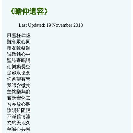
《瞻仰遺容》
Last Updated: 19 November 2018
風雪枉肆虐
難奪眾心同
親友致祭頌
誠敬銘心中
聖詩齊唱誦
仙樂動長空
瞻容永懷念
仰首望蒼穹
我師含微笑
主懷樂無窮
君既安然去
吾亦放心胸
陰陽雖阻隔
不減舊情濃
悠悠天地久
至誠心共融