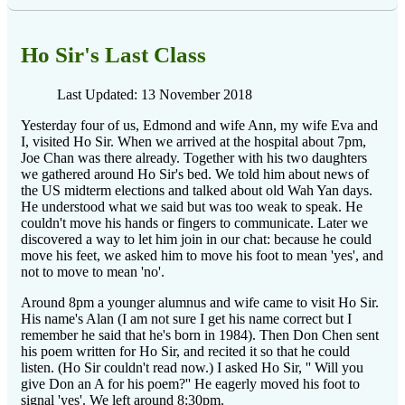
Ho Sir's Last Class
Last Updated: 13 November 2018
Yesterday four of us, Edmond and wife Ann, my wife Eva and
I, visited Ho Sir. When we arrived at the hospital about 7pm,
Joe Chan was there already. Together with his two daughters
we gathered around Ho Sir's bed. We told him about news of
the US midterm elections and talked about old Wah Yan days.
He understood what we said but was too weak to speak. He
couldn't move his hands or fingers to communicate. Later we
discovered a way to let him join in our chat: because he could
move his feet, we asked him to move his foot to mean 'yes', and
not to move to mean 'no'.
Around 8pm a younger alumnus and wife came to visit Ho Sir.
His name's Alan (I am not sure I get his name correct but I
remember he said that he's born in 1984). Then Don Chen sent
his poem written for Ho Sir, and recited it so that he could
listen. (Ho Sir couldn't read now.) I asked Ho Sir, '' Will you
give Don an A for his poem?'' He eagerly moved his foot to
signal 'yes'. We left around 8:30pm.