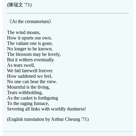
(陳瑞文 '71)
《At the crematorium》
The wind moans,
How it upsets our own.
The valiant one is gone,
No longer to be known.
The blossom may be lovely,
But it withers eventually.
As tears swell,
We bid farewell forever.
How saddened we feel,
No one can bear the view.
Mournful is the living,
Tears withholding,
As the casket is forthgoing
To the raging furnace,
Severing all links with worldly dustiness!
(English translation by Arthur Cheung '71)