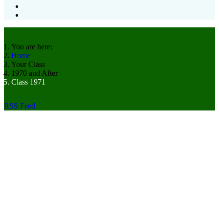
You are here:
Home
Your Class
1970 and After
Class 1971
RSS Feed