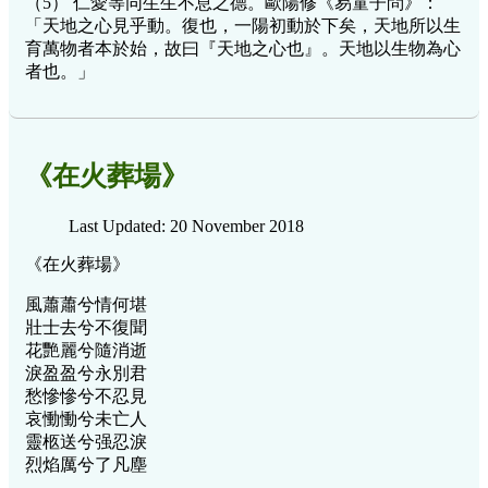
（5） 仁愛等同生生不息之德。歐陽修《易童子問》：
「天地之心見乎動。復也，一陽初動於下矣，天地所以生
育萬物者本於始，故曰『天地之心也』。天地以生物為心
者也。」
《在火葬場》
Last Updated: 20 November 2018
《在火葬場》
風蕭蕭兮情何堪
壯士去兮不復聞
花艷麗兮隨消逝
淚盈盈兮永別君
愁慘慘兮不忍見
哀慟慟兮未亡人
靈柩送兮强忍淚
烈焰厲兮了凡塵