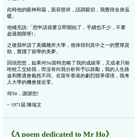
此時他的眼神和藹，面容慈祥，語調親切，我覺得全身温
暖。
他補充說:「想申請就要立即開始了，手續也不少，不要
超過期限呀!」
之後我申請了美國幾所大學，僥倖得到其中之一的豐厚資
助，實踐了留學的美夢。
回頭想想，如果何Sir當時忽略了我的成績單，又或者只吩
咐校工交給我，而沒有向我分析和予以鼓勵，我的人生路
途和際遇會截然不同。在當年香港的劇烈競爭環境，我考
入大學的機會接近零。
何Sir，謝謝您!
~ 1971屆 陳瑞文
《A poem dedicated to Mr Ho》 __